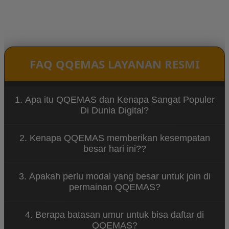
FAQ QQEMAS LAYANAN RESMI
1. Apa itu QQEMAS dan Kenapa Sangat Populer
Di Dunia Digital?
QQEMAS adalah salah satu rekomendasi situs
2. Kenapa QQEMAS memberikan kesempatan
hiburan digital yang terbukti mewujudkan impian
besar hari ini??
pemain meraih kemenangan mekwin dengan
modal hemat.
QQEMAS ingin menjadi situs hiburan hiburan
3. Apakah perlu modal yang besar untuk join di
paling terpercaya yang mewujudkan impian para
permainan QQEMAS?
pengguna tanpa adanya batasan fisik.
tidak, dengan modal hemat 10 ribu pengguna
4. Berapa batasan umur untuk bisa daftar di
sudah berkesempatan menikmati permainan dan
QQEMAS?
menghasilkan cuan besar di QQEMAS