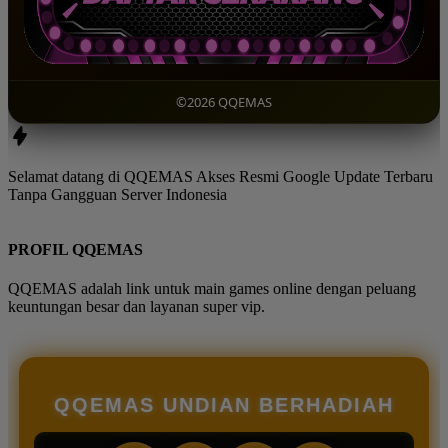
©2026 QQEMAS
Selamat datang di QQEMAS Akses Resmi Google Update Terbaru
Tanpa Gangguan Server Indonesia
PROFIL QQEMAS
QQEMAS adalah link untuk main games online dengan peluang
keuntungan besar dan layanan super vip.
QQEMAS UNDIAN BERHADIAH