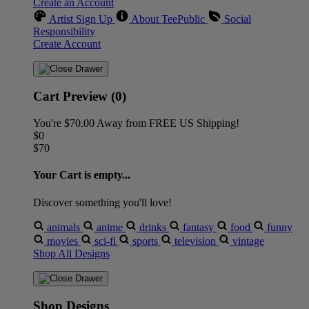
Create an Account
Artist Sign Up
About TeePublic
Social
Responsibility
Create Account
Cart Preview (0)
You're
$70.00
Away from
FREE US Shipping!
$0
$70
Your Cart is empty...
Discover something you'll love!
animals
anime
drinks
fantasy
food
funny
movies
sci-fi
sports
television
vintage
Shop All Designs
Shop Designs