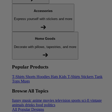
Accessories
Express yourself with stickers and more
Home Goods
Decorate with pillows, tapestries, and more
Popular Products
T-Shirts
Shorts
Hoodies
Hats
Kids T-Shirts
Stickers
Tank
Tops
Mugs
Browse All Topics
funny
music
anime
movies
television
sports
sci-fi
vintage
animals
drinks
food
politics
All Popular Designs