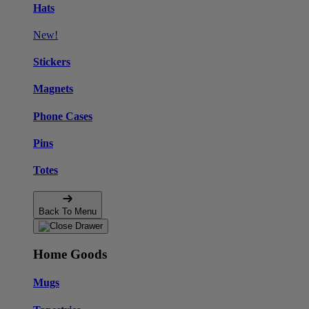
Hats
New!
Stickers
Magnets
Phone Cases
Pins
Totes
Back To Menu
Home Goods
Mugs