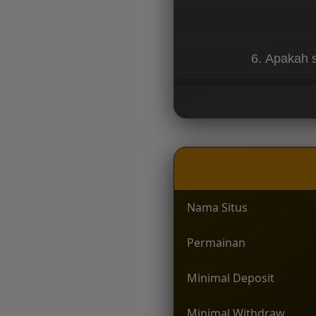
Sesuai dengan aturan y
Ya, QQEMAS mengembang
6. Apakah s
koneksi internet
QQEMAS sudah mendapatk
bmmm testlab, QQ GAMI
Nama Situs
Permainan
Minimal Deposit
Minimal Withdraw