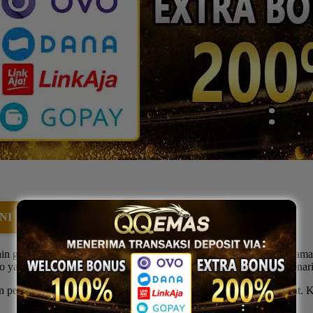
NI
ame online yang praktis dengan akses yang lancar, mudah dan aman 
io yang jernih memberikan sensasi permainan berbasis spin yang mena
luang cuan yang tinggi dengan akses login yang aman dan cepat. K