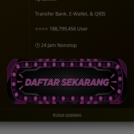
Transfer Bank, E-Wallet, & QRIS
⭐⭐⭐⭐ 188,799,456 User
🕒 24 Jam Nonstop
©2026 QQEMAS