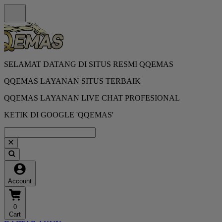
SELAMAT DATANG DI SITUS RESMI QQEMAS
QQEMAS LAYANAN SITUS TERBAIK
QQEMAS LAYANAN LIVE CHAT PROFESIONAL
KETIK DI GOOGLE 'QQEMAS'
Account
0
Cart