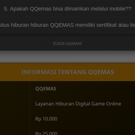
ang berlaku para pengguna wajib berusia +18 usia.
5. Apakah QQemas bisa dimainkan melalui mobile??
kan aplikasi mobile yang bisa digunakan pengguna and
itus hiburan hiburan QQEMAS memiliki sertifikat atau li
an lisensi dan sertifikat resmi dari lembaga internationa
NG sampai Pragmatic Play.
©2026 QQEMAS
INFORMASI TENTANG QQEMAS
QQEMAS
Layanan Hiburan Digital Game Online
Rp 10.000
Rp 25.000