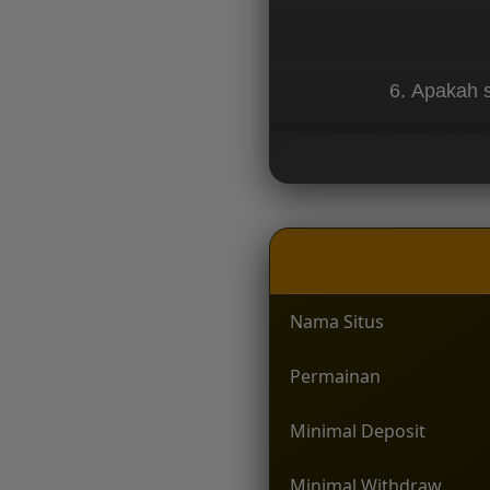
Sesuai dengan aturan y
Ya, QQEMAS mengembang
6. Apakah s
koneksi internet
QQEMAS sudah mendapatk
bmmm testlab, QQ GAMI
Nama Situs
Permainan
Minimal Deposit
Minimal Withdraw