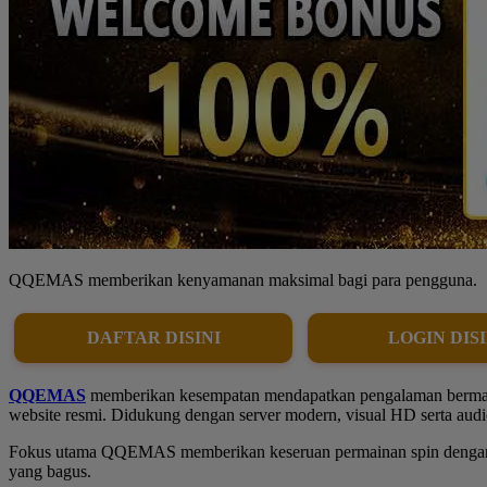
QQEMAS memberikan kenyamanan maksimal bagi para pengguna.
DAFTAR DISINI
LOGIN DISI
QQEMAS
memberikan kesempatan mendapatkan pengalaman bermain g
website resmi. Didukung dengan server modern, visual HD serta aud
Fokus utama QQEMAS memberikan keseruan permainan spin dengan pe
yang bagus.