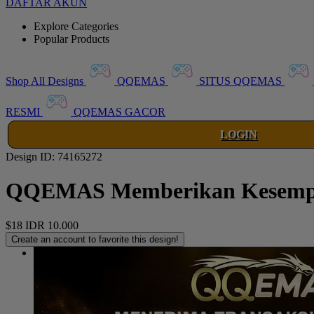
DAFTAR AKUN
Explore Categories
Popular Products
Shop All Designs
QQEMAS
SITUS QQEMAS
RESMI
QQEMAS GACOR
LOGIN
Design ID: 74165272
QQEMAS Memberikan Kesempa
$18
IDR 10.000
Create an account to favorite this design!